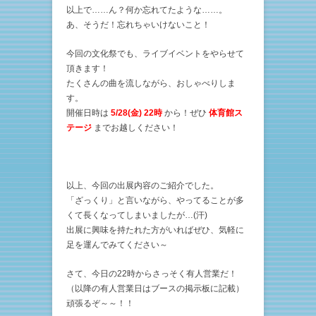
以上で……ん？何か忘れてたような……。
あ、そうだ！忘れちゃいけないこと！
今回の文化祭でも、ライブイベントをやらせて
頂きます！
たくさんの曲を流しながら、おしゃべりしま
す。
開催日時は
5/28(金) 22時
から！ぜひ
体育館ス
テージ
までお越しください！
以上、今回の出展内容のご紹介でした。
「ざっくり」と言いながら、やってることが多
くて長くなってしまいましたが…(汗)
出展に興味を持たれた方がいればぜひ、気軽に
足を運んでみてください～
さて、今日の22時からさっそく有人営業だ！
（以降の有人営業日はブースの掲示板に記載）
頑張るぞ～～！！