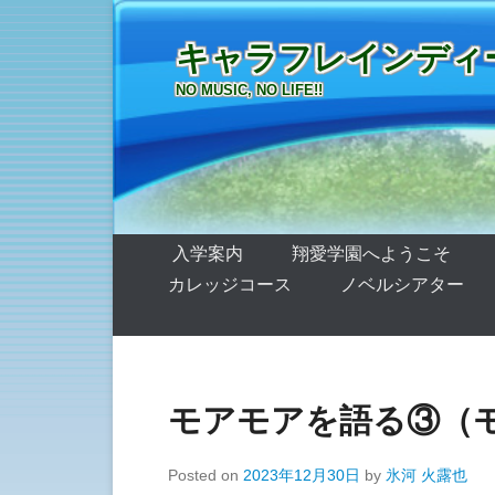
キャラフレインディーズ
NO MUSIC, NO LIFE!!
第1メニュー
コンテンツへ移動
入学案内
翔愛学園へようこそ
カレッジコース
ノベルシアター
モアモアを語る③（
Posted on
2023年12月30日
by
氷河 火露也