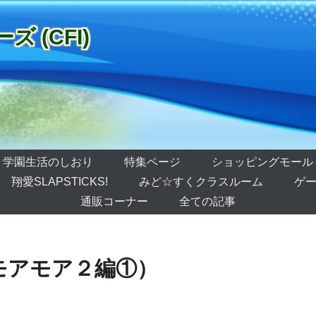
 (CFI)
学園生活のしおり
特集ページ
ショッピングモール
翔愛SLAPSTICKS!
みど☆すくクラスルーム
ゲー
通販コーナー
全ての記事
モアモア２編①）