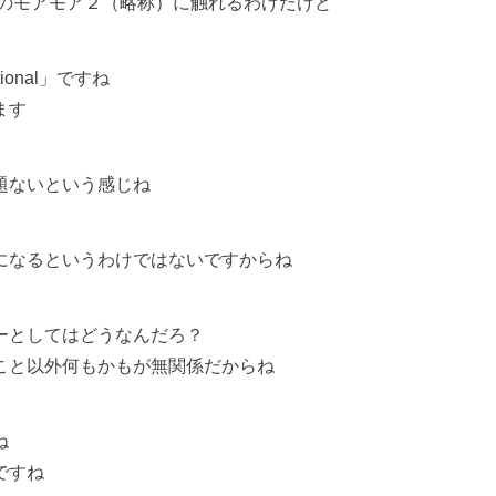
表のモアモア２（略称）に触れるわけだけど
tional」ですね
ます
題ないという感じね
になるというわけではないですからね
ーとしてはどうなんだろ？
と以外何もかもが無関係だからね
ね
ですね