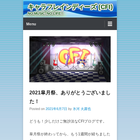
キャラフレインディーズ (CFI)
NO MUSIC, NO LIFE!!
第1メニュー
コンテンツへ移動
Menu
2021皐月祭、ありがとうございまし
た！
Posted on
2021年6月7日
by
氷河 火露也
どうも！少しだけご無沙汰なCFIブログです。
皐月祭が終わってから、もう1週間が経ちました