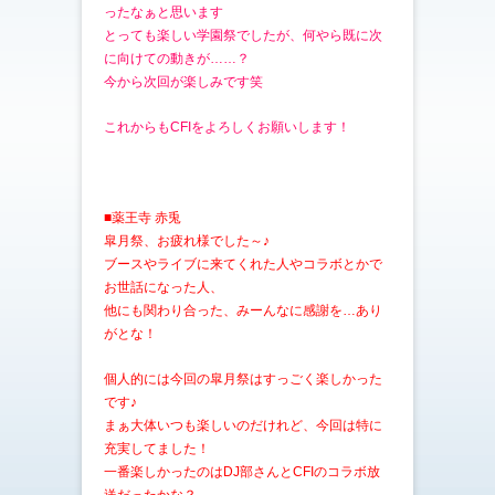
ったなぁと思います
とっても楽しい学園祭でしたが、何やら既に次
に向けての動きが……？
今から次回が楽しみです笑
これからもCFIをよろしくお願いします！
■薬王寺 赤兎
皐月祭、お疲れ様でした～♪
ブースやライブに来てくれた人やコラボとかで
お世話になった人、
他にも関わり合った、みーんなに感謝を…あり
がとな！
個人的には今回の皐月祭はすっごく楽しかった
です♪
まぁ大体いつも楽しいのだけれど、今回は特に
充実してました！
一番楽しかったのはDJ部さんとCFIのコラボ放