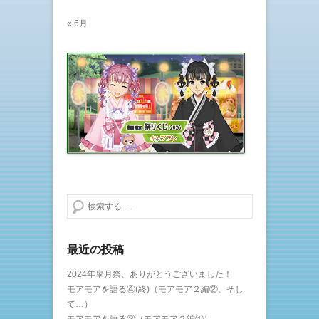
« 6月
検索する
最近の投稿
2024年皐月祭、ありがとうございました！
モアモアを語る④(終)（モアモア２編②、そし
て…）