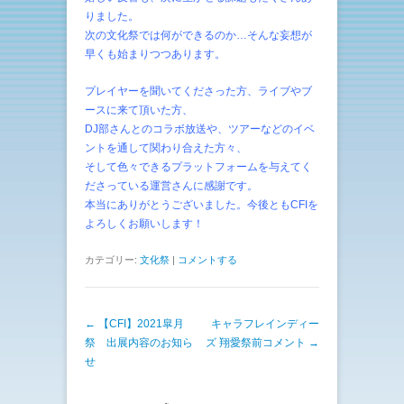
りました。
次の文化祭では何ができるのか…そんな妄想が
早くも始まりつつあります。
プレイヤーを聞いてくださった方、ライブやブ
ースに来て頂いた方、
DJ部さんとのコラボ放送や、ツアーなどのイベ
ントを通して関わり合えた方々、
そして色々できるプラットフォームを与えてく
ださっている運営さんに感謝です。
本当にありがとうございました。今後ともCFIを
よろしくお願いします！
カテゴリー:
文化祭
|
コメントする
投稿ナビゲーション
←
【CFI】2021皐月
キャラフレインディー
祭 出展内容のお知ら
ズ 翔愛祭前コメント
→
せ