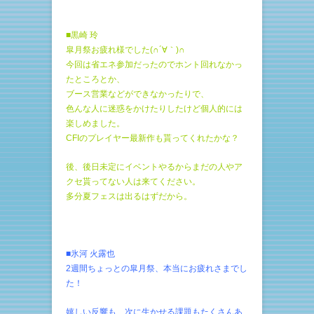
■黒崎 玲
皐月祭お疲れ様でした(∩´∀｀)∩
今回は省エネ参加だったのでホント回れなかっ
たところとか、
ブース営業などができなかったりで、
色んな人に迷惑をかけたりしたけど個人的には
楽しめました。
CFIのプレイヤー最新作も貰ってくれたかな？
後、後日未定にイベントやるからまだの人やア
クセ貰ってない人は来てください。
多分夏フェスは出るはずだから。
■氷河 火露也
2週間ちょっとの皐月祭、本当にお疲れさまでし
た！
嬉しい反響も、次に生かせる課題もたくさんあ