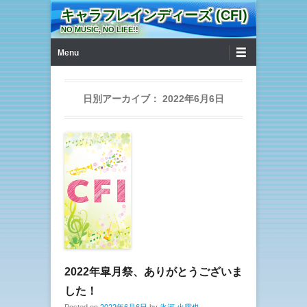
キャラフレインディーズ (CFI)
NO MUSIC, NO LIFE!!
第1メニュー
コンテンツへ移動
Menu
日別アーカイブ：
2022年6月6日
2022年皐月祭、ありがとうございま
した！
Posted on
2022年6月6日
by
氷河 火露也