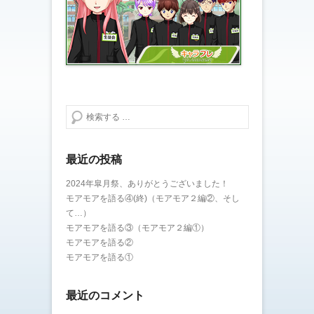
検索する
最近の投稿
2024年皐月祭、ありがとうございました！
モアモアを語る④(終)（モアモア２編②、そし
て…）
モアモアを語る③（モアモア２編①）
モアモアを語る②
モアモアを語る①
最近のコメント