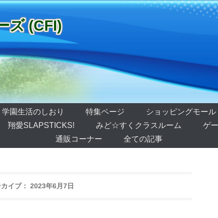
 (CFI)
学園生活のしおり
特集ページ
ショッピングモール
翔愛SLAPSTICKS!
みど☆すくクラスルーム
ゲー
通販コーナー
全ての記事
ーカイブ：
2023年6月7日