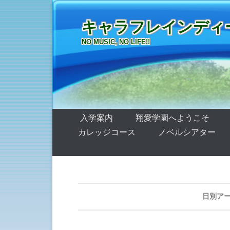
キャラフレインディーズ
NO MUSIC, NO LIFE!!
第1メニュー
コンテンツへ移動
入学案内
翔愛学園へようこそ
カレッジコース
ノベルシアター
日別ア