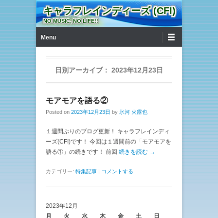
キャラフレインディーズ (CFI)
NO MUSIC, NO LIFE!!
第1メニュー
コンテンツへ移動
Menu
日別アーカイブ：
2023年12月23日
モアモアを語る②
Posted on
2023年12月23日
by
氷河 火露也
１週間ぶりのブログ更新！ キャラフレインディ
ーズ(CFI)です！ 今回は１週間前の「モアモアを
語る①」の続きです！ 前回
続きを読む →
カテゴリー:
特集記事
|
コメントする
2023年12月
月
火
水
木
金
土
日